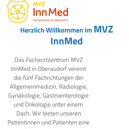
Open
Close
Skip
to
mobile
mobile
content
menu
menu
MVZ
Herzlich Willkommen im
InnMed
Das Facharztzentrum MVZ
InnMed in Oberaudorf vereint
die fünf Fachrichtungen der
Allgemeinmedizin, Radiologie,
Gynäkologie, Gastroenterologie
und Onkologie unter einem
Dach. Wir bieten unseren
Patientinnen und Patienten eine