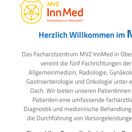
Open
Close
Skip
to
mobile
mobile
content
menu
menu
Herzlich Willkommen im
Das Facharztzentrum MVZ InnMed in Obe
vereint die fünf Fachrichtungen der
Allgemeinmedizin, Radiologie, Gynäkol
Gastroenterologie und Onkologie unter 
Dach. Wir bieten unseren Patientinnen
Patienten eine umfassende fachärztli
Diagnostik und medizinische Behandlung
die Durchführung von Vorsorgeleistunge