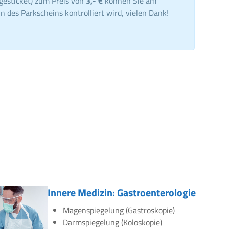
gesticket) zum Preis von
3,- €
können Sie am
n des Parkscheins kontrolliert wird, vielen Dank!
Innere Medizin: Gastroenterologie
Magenspiegelung (Gastroskopie)
Darmspiegelung (Koloskopie)