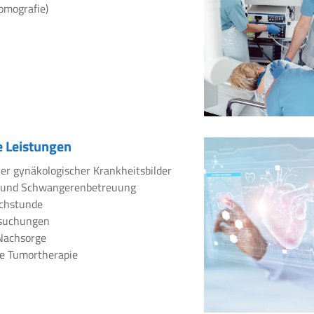
omografie)
 Leistungen
er gynäkologischer Krankheitsbilder
 und Schwangerenbetreuung
chstunde
rsuchungen
Nachsorge
e Tumortherapie