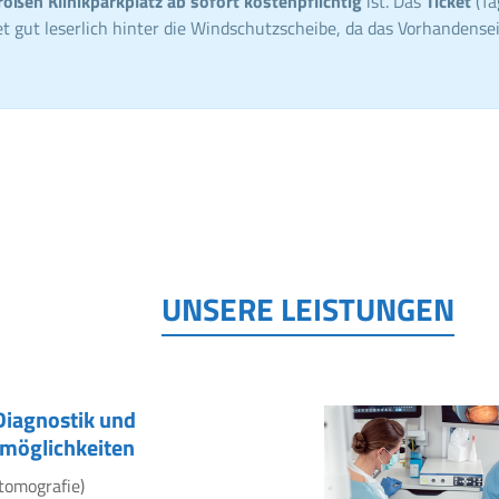
roßen Klinikparkplatz ab sofort kostenpflichtig
ist. Das
Ticket
(Ta
t gut leserlich hinter die Windschutzscheibe, da das Vorhandensei
UNSERE LEISTUNGEN
Diagnostik und
möglichkeiten
tomografie)