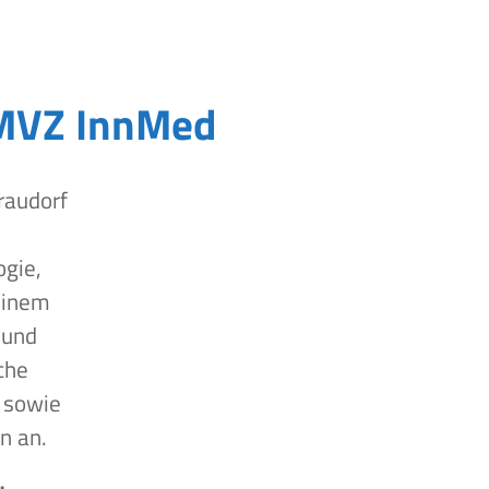
MVZ InnMed
raudorf
ogie,
einem
 und
che
 sowie
n an.