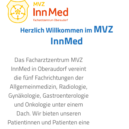
Open
Close
Skip
to
mobile
mobile
content
menu
menu
MVZ
Herzlich Willkommen im
InnMed
Das Facharztzentrum MVZ
InnMed in Oberaudorf vereint
die fünf Fachrichtungen der
Allgemeinmedizin, Radiologie,
Gynäkologie, Gastroenterologie
und Onkologie unter einem
Dach. Wir bieten unseren
Patientinnen und Patienten eine