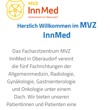
Open
Close
Skip
to
mobile
mobile
content
menu
menu
MVZ
Herzlich Willkommen im
InnMed
Das Facharztzentrum MVZ
InnMed in Oberaudorf vereint
die fünf Fachrichtungen der
Allgemeinmedizin, Radiologie,
Gynäkologie, Gastroenterologie
und Onkologie unter einem
Dach. Wir bieten unseren
Patientinnen und Patienten eine