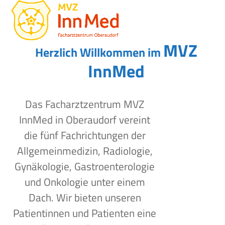
Open
Close
Skip
to
mobile
mobile
content
menu
menu
MVZ
Herzlich Willkommen im
InnMed
Das Facharztzentrum MVZ
InnMed in Oberaudorf vereint
die fünf Fachrichtungen der
Allgemeinmedizin, Radiologie,
Gynäkologie, Gastroenterologie
und Onkologie unter einem
Dach. Wir bieten unseren
Patientinnen und Patienten eine