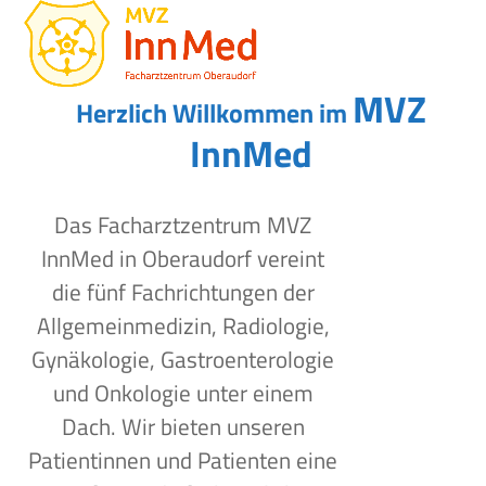
Open
Close
Skip
to
mobile
mobile
content
menu
menu
MVZ
Herzlich Willkommen im
InnMed
Das Facharztzentrum MVZ
InnMed in Oberaudorf vereint
die fünf Fachrichtungen der
Allgemeinmedizin, Radiologie,
Gynäkologie, Gastroenterologie
und Onkologie unter einem
Dach. Wir bieten unseren
Patientinnen und Patienten eine