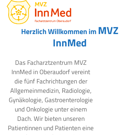
Open
Close
Skip
to
mobile
mobile
content
menu
menu
MVZ
Herzlich Willkommen im
InnMed
Das Facharztzentrum MVZ
InnMed in Oberaudorf vereint
die fünf Fachrichtungen der
Allgemeinmedizin, Radiologie,
Gynäkologie, Gastroenterologie
und Onkologie unter einem
Dach. Wir bieten unseren
Patientinnen und Patienten eine