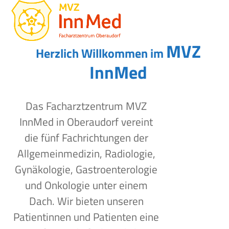
Open
Close
Skip
to
mobile
mobile
content
menu
menu
MVZ
Herzlich Willkommen im
InnMed
Das Facharztzentrum MVZ
InnMed in Oberaudorf vereint
die fünf Fachrichtungen der
Allgemeinmedizin, Radiologie,
Gynäkologie, Gastroenterologie
und Onkologie unter einem
Dach. Wir bieten unseren
Patientinnen und Patienten eine