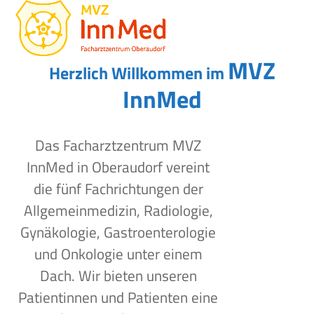
Open
Close
Skip
to
mobile
mobile
content
menu
menu
MVZ
Herzlich Willkommen im
InnMed
Das Facharztzentrum MVZ
InnMed in Oberaudorf vereint
die fünf Fachrichtungen der
Allgemeinmedizin, Radiologie,
Gynäkologie, Gastroenterologie
und Onkologie unter einem
Dach. Wir bieten unseren
Patientinnen und Patienten eine