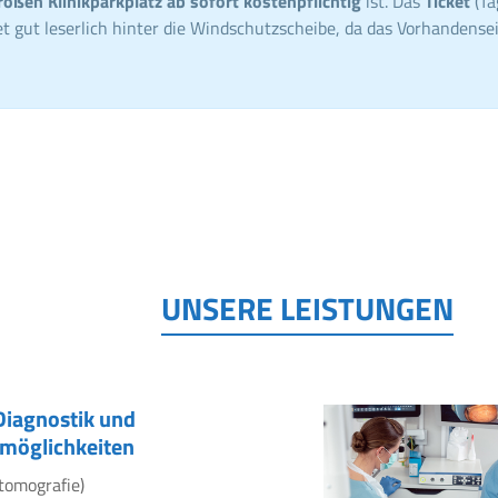
roßen Klinikparkplatz ab sofort kostenpflichtig
ist. Das
Ticket
(Ta
t gut leserlich hinter die Windschutzscheibe, da das Vorhandensei
UNSERE LEISTUNGEN
Diagnostik und
möglichkeiten
tomografie)