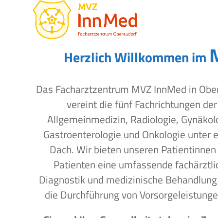
Open
Close
Skip
to
mobile
mobile
content
menu
menu
Herzlich Willkommen im
Das Facharztzentrum MVZ InnMed in Obe
vereint die fünf Fachrichtungen der
Allgemeinmedizin, Radiologie, Gynäkol
Gastroenterologie und Onkologie unter 
Dach. Wir bieten unseren Patientinnen
Patienten eine umfassende fachärztli
Diagnostik und medizinische Behandlung
die Durchführung von Vorsorgeleistunge