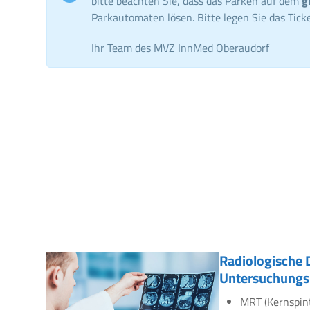
bitte beachten Sie, dass das Parken auf dem
g
Parkautomaten lösen. Bitte legen Sie das Ticke
Ihr Team des MVZ InnMed Oberaudorf
Radiologische 
Untersuchungs
MRT (Kernspin