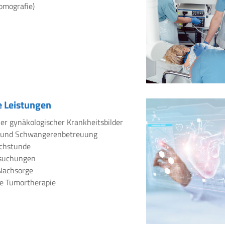
omografie)
 Leistungen
er gynäkologischer Krankheitsbilder
 und Schwangerenbetreuung
chstunde
rsuchungen
Nachsorge
e Tumortherapie