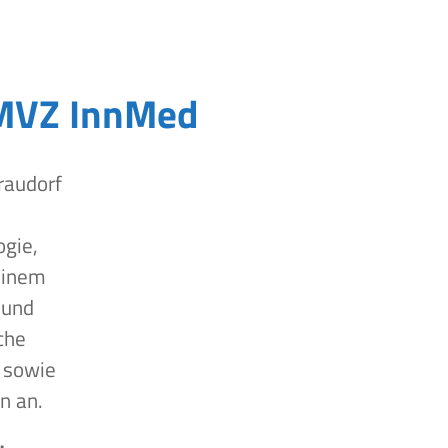
MVZ InnMed
raudorf
ogie,
einem
 und
che
 sowie
n an.