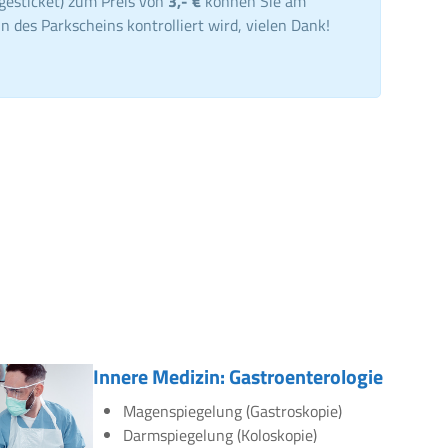
gesticket) zum Preis von
3,- €
können Sie am
n des Parkscheins kontrolliert wird, vielen Dank!
Innere Medizin: Gastroenterologie
Magenspiegelung (Gastroskopie)
Darmspiegelung (Koloskopie)