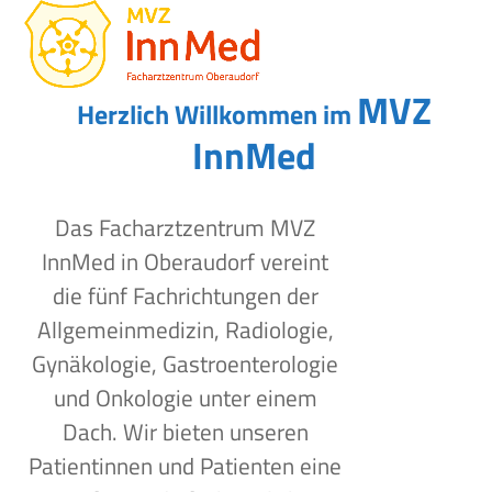
Open
Close
Skip
to
mobile
mobile
content
menu
menu
MVZ
Herzlich Willkommen im
InnMed
Das Facharztzentrum MVZ
InnMed in Oberaudorf vereint
die fünf Fachrichtungen der
Allgemeinmedizin, Radiologie,
Gynäkologie, Gastroenterologie
und Onkologie unter einem
Dach. Wir bieten unseren
Patientinnen und Patienten eine