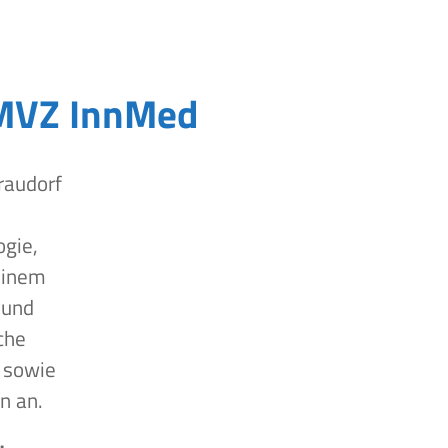
MVZ InnMed
raudorf
ogie,
einem
 und
che
 sowie
n an.