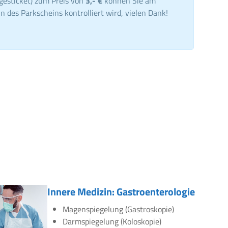
gesticket) zum Preis von
3,- €
können Sie am
n des Parkscheins kontrolliert wird, vielen Dank!
Innere Medizin: Gastroenterologie
Magenspiegelung (Gastroskopie)
Darmspiegelung (Koloskopie)