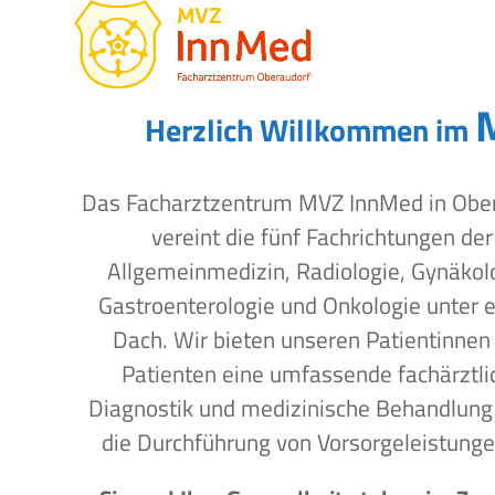
Open
Close
Skip
to
mobile
mobile
content
menu
menu
Herzlich Willkommen im
Das Facharztzentrum MVZ InnMed in Obe
vereint die fünf Fachrichtungen der
Allgemeinmedizin, Radiologie, Gynäkol
Gastroenterologie und Onkologie unter 
Dach. Wir bieten unseren Patientinnen
Patienten eine umfassende fachärztli
Diagnostik und medizinische Behandlung
die Durchführung von Vorsorgeleistunge