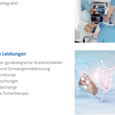
omografie)
 Leistungen
er gynäkologischer Krankheitsbilder
 und Schwangerenbetreuung
chstunde
rsuchungen
Nachsorge
e Tumortherapie