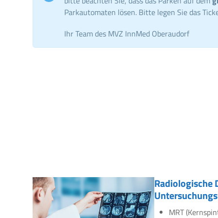
bitte beachten Sie, dass das Parken auf dem
g
Parkautomaten lösen. Bitte legen Sie das Ticke
Ihr Team des MVZ InnMed Oberaudorf
Radiologische 
Untersuchungs
MRT (Kernspin