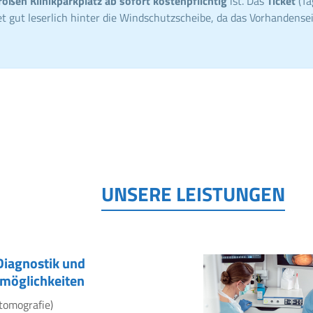
roßen Klinikparkplatz ab sofort kostenpflichtig
ist. Das
Ticket
(Ta
t gut leserlich hinter die Windschutzscheibe, da das Vorhandensei
UNSERE LEISTUNGEN
Diagnostik und
möglichkeiten
tomografie)