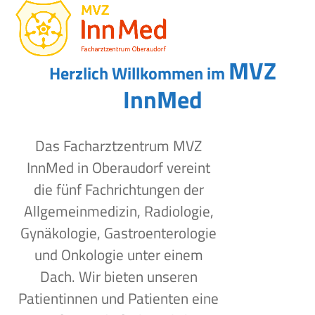
Open
Close
Skip
to
mobile
mobile
content
menu
menu
MVZ
Herzlich Willkommen im
InnMed
Das Facharztzentrum MVZ
InnMed in Oberaudorf vereint
die fünf Fachrichtungen der
Allgemeinmedizin, Radiologie,
Gynäkologie, Gastroenterologie
und Onkologie unter einem
Dach. Wir bieten unseren
Patientinnen und Patienten eine