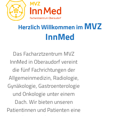
Open
Close
Skip
to
mobile
mobile
content
menu
menu
MVZ
Herzlich Willkommen im
InnMed
Das Facharztzentrum MVZ
InnMed in Oberaudorf vereint
die fünf Fachrichtungen der
Allgemeinmedizin, Radiologie,
Gynäkologie, Gastroenterologie
und Onkologie unter einem
Dach. Wir bieten unseren
Patientinnen und Patienten eine