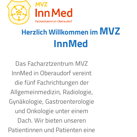
Open
Close
Skip
to
mobile
mobile
content
menu
menu
MVZ
Herzlich Willkommen im
InnMed
Das Facharztzentrum MVZ
InnMed in Oberaudorf vereint
die fünf Fachrichtungen der
Allgemeinmedizin, Radiologie,
Gynäkologie, Gastroenterologie
und Onkologie unter einem
Dach. Wir bieten unseren
Patientinnen und Patienten eine