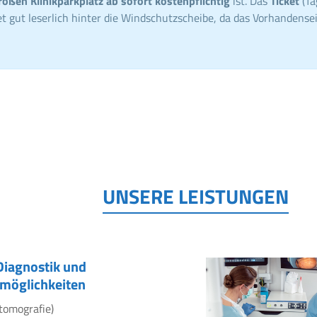
roßen Klinikparkplatz ab sofort kostenpflichtig
ist. Das
Ticket
(Ta
t gut leserlich hinter die Windschutzscheibe, da das Vorhandensei
UNSERE LEISTUNGEN
Diagnostik und
möglichkeiten
tomografie)