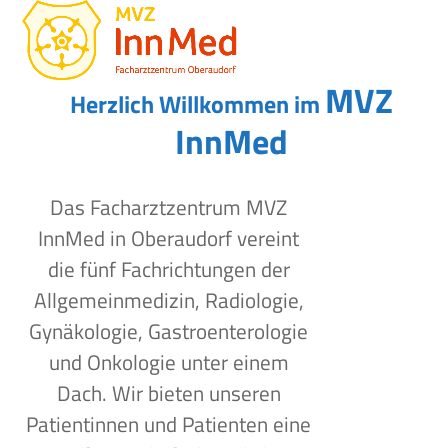
Open
Close
Skip
to
mobile
mobile
content
menu
menu
MVZ
Herzlich Willkommen im
InnMed
Das Facharztzentrum MVZ
InnMed in Oberaudorf vereint
die fünf Fachrichtungen der
Allgemeinmedizin, Radiologie,
Gynäkologie, Gastroenterologie
und Onkologie unter einem
Dach. Wir bieten unseren
Patientinnen und Patienten eine