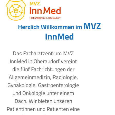
Open
Close
Skip
to
mobile
mobile
content
menu
menu
MVZ
Herzlich Willkommen im
InnMed
Das Facharztzentrum MVZ
InnMed in Oberaudorf vereint
die fünf Fachrichtungen der
Allgemeinmedizin, Radiologie,
Gynäkologie, Gastroenterologie
und Onkologie unter einem
Dach. Wir bieten unseren
Patientinnen und Patienten eine