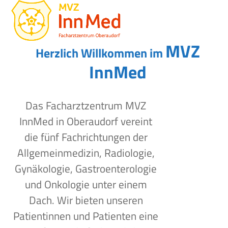
Open
Close
Skip
to
mobile
mobile
content
menu
menu
MVZ
Herzlich Willkommen im
InnMed
Das Facharztzentrum MVZ
InnMed in Oberaudorf vereint
die fünf Fachrichtungen der
Allgemeinmedizin, Radiologie,
Gynäkologie, Gastroenterologie
und Onkologie unter einem
Dach. Wir bieten unseren
Patientinnen und Patienten eine