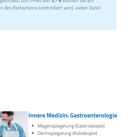
gesticket) zum Preis von
3,- €
können Sie am
n des Parkscheins kontrolliert wird, vielen Dank!
Innere Medizin: Gastroenterologie
Magenspiegelung (Gastroskopie)
Darmspiegelung (Koloskopie)