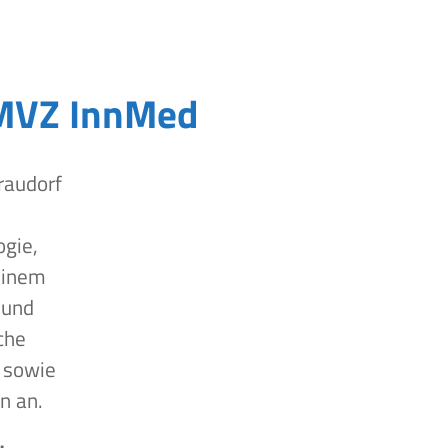
MVZ InnMed
raudorf
ogie,
einem
 und
che
 sowie
n an.