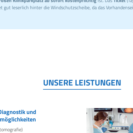
roßen Klinikparkplatz ab sofort kostenpflichtig
ist. Das
Ticket
(Ta
t gut leserlich hinter die Windschutzscheibe, da das Vorhandensei
UNSERE LEISTUNGEN
Diagnostik und
möglichkeiten
tomografie)