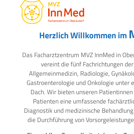
Open
Close
Skip
to
mobile
mobile
content
menu
menu
Herzlich Willkommen im
Das Facharztzentrum MVZ InnMed in Obe
vereint die fünf Fachrichtungen der
Allgemeinmedizin, Radiologie, Gynäkol
Gastroenterologie und Onkologie unter 
Dach. Wir bieten unseren Patientinnen
Patienten eine umfassende fachärztli
Diagnostik und medizinische Behandlung
die Durchführung von Vorsorgeleistunge