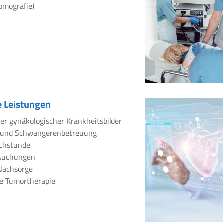
omografie)
 Leistungen
er gynäkologischer Krankheitsbilder
 und Schwangerenbetreuung
chstunde
rsuchungen
Nachsorge
e Tumortherapie