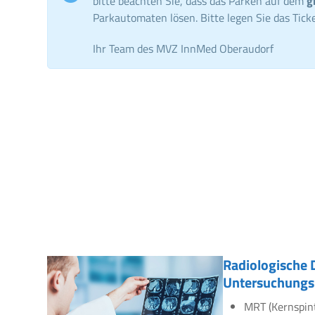
bitte beachten Sie, dass das Parken auf dem
g
Parkautomaten lösen. Bitte legen Sie das Ticke
Ihr Team des MVZ InnMed Oberaudorf
Radiologische 
Untersuchungs
MRT (Kernspin