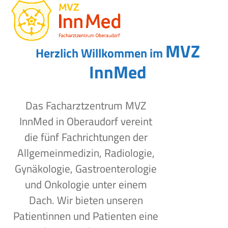
Open
Close
Skip
to
mobile
mobile
content
menu
menu
MVZ
Herzlich Willkommen im
InnMed
Das Facharztzentrum MVZ
InnMed in Oberaudorf vereint
die fünf Fachrichtungen der
Allgemeinmedizin, Radiologie,
Gynäkologie, Gastroenterologie
und Onkologie unter einem
Dach. Wir bieten unseren
Patientinnen und Patienten eine