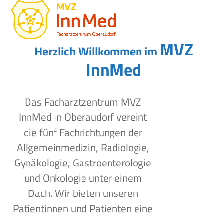
Open
Close
Skip
to
mobile
mobile
content
menu
menu
MVZ
Herzlich Willkommen im
InnMed
Das Facharztzentrum MVZ
InnMed in Oberaudorf vereint
die fünf Fachrichtungen der
Allgemeinmedizin, Radiologie,
Gynäkologie, Gastroenterologie
und Onkologie unter einem
Dach. Wir bieten unseren
Patientinnen und Patienten eine