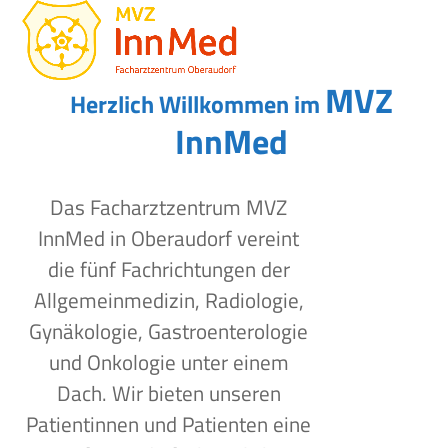
Open
Close
Skip
to
mobile
mobile
content
menu
menu
MVZ
Herzlich Willkommen im
InnMed
Das Facharztzentrum MVZ
InnMed in Oberaudorf vereint
die fünf Fachrichtungen der
Allgemeinmedizin, Radiologie,
Gynäkologie, Gastroenterologie
und Onkologie unter einem
Dach. Wir bieten unseren
Patientinnen und Patienten eine