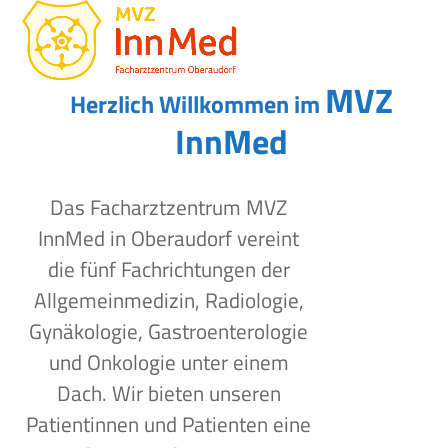
Open
Close
Skip
to
mobile
mobile
content
menu
menu
MVZ
Herzlich Willkommen im
InnMed
Das Facharztzentrum MVZ
InnMed in Oberaudorf vereint
die fünf Fachrichtungen der
Allgemeinmedizin, Radiologie,
Gynäkologie, Gastroenterologie
und Onkologie unter einem
Dach. Wir bieten unseren
Patientinnen und Patienten eine