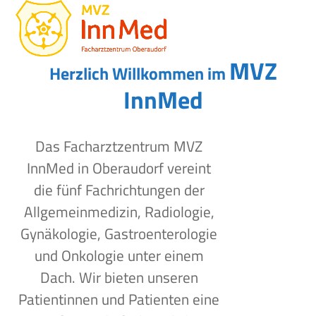
Open
Close
Skip
to
mobile
mobile
content
menu
menu
MVZ
Herzlich Willkommen im
InnMed
Das Facharztzentrum MVZ
InnMed in Oberaudorf vereint
die fünf Fachrichtungen der
Allgemeinmedizin, Radiologie,
Gynäkologie, Gastroenterologie
und Onkologie unter einem
Dach. Wir bieten unseren
Patientinnen und Patienten eine