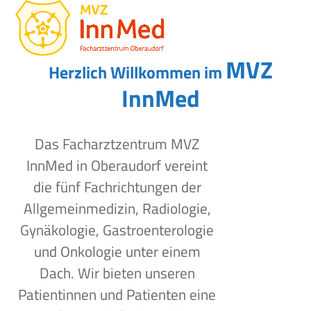
Open
Close
Skip
to
mobile
mobile
content
menu
menu
MVZ
Herzlich Willkommen im
InnMed
Das Facharztzentrum MVZ
InnMed in Oberaudorf vereint
die fünf Fachrichtungen der
Allgemeinmedizin, Radiologie,
Gynäkologie, Gastroenterologie
und Onkologie unter einem
Dach. Wir bieten unseren
Patientinnen und Patienten eine