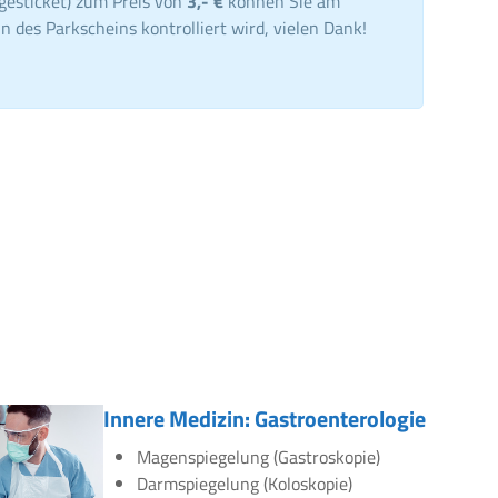
gesticket) zum Preis von
3,- €
können Sie am
n des Parkscheins kontrolliert wird, vielen Dank!
Innere Medizin: Gastroenterologie
Magenspiegelung (Gastroskopie)
Darmspiegelung (Koloskopie)