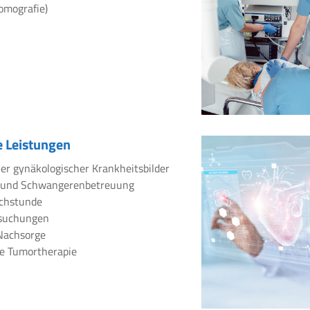
omografie)
 Leistungen
er gynäkologischer Krankheitsbilder
 und Schwangerenbetreuung
chstunde
rsuchungen
Nachsorge
e Tumortherapie