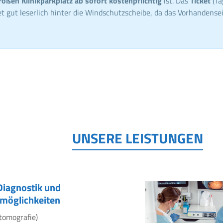
roßen Klinikparkplatz ab sofort kostenpflichtig
ist. Das
Ticket
(Ta
t gut leserlich hinter die Windschutzscheibe, da das Vorhandensei
UNSERE LEISTUNGEN
Diagnostik und
möglichkeiten
tomografie)