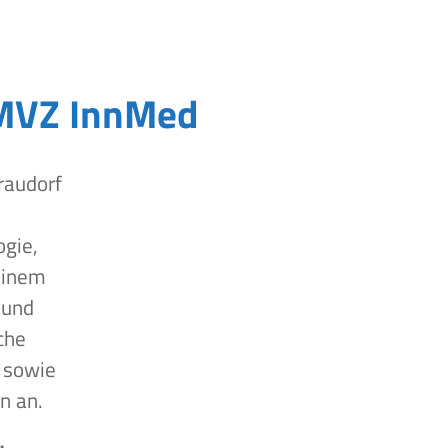
MVZ InnMed
raudorf
ogie,
einem
 und
che
 sowie
n an.