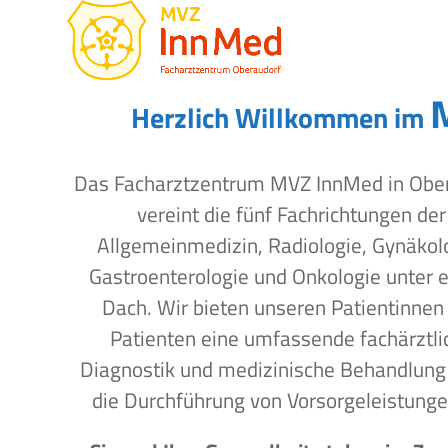
Open
Close
Skip
to
mobile
mobile
content
menu
menu
Herzlich Willkommen im
Das Facharztzentrum MVZ InnMed in Obe
vereint die fünf Fachrichtungen der
Allgemeinmedizin, Radiologie, Gynäkol
Gastroenterologie und Onkologie unter 
Dach. Wir bieten unseren Patientinnen
Patienten eine umfassende fachärztli
Diagnostik und medizinische Behandlung
die Durchführung von Vorsorgeleistunge