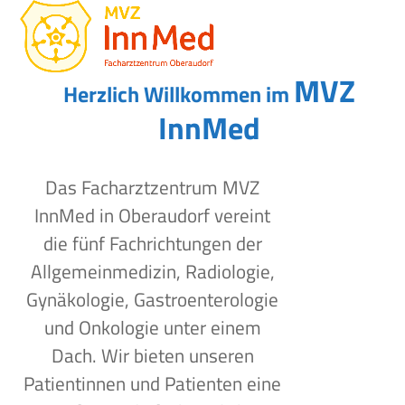
Open
Close
Skip
to
mobile
mobile
content
menu
menu
MVZ
Herzlich Willkommen im
InnMed
Das Facharztzentrum MVZ
InnMed in Oberaudorf vereint
die fünf Fachrichtungen der
Allgemeinmedizin, Radiologie,
Gynäkologie, Gastroenterologie
und Onkologie unter einem
Dach. Wir bieten unseren
Patientinnen und Patienten eine