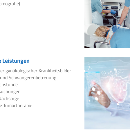
omografie)
 Leistungen
er gynäkologischer Krankheitsbilder
 und Schwangerenbetreuung
chstunde
rsuchungen
Nachsorge
e Tumortherapie