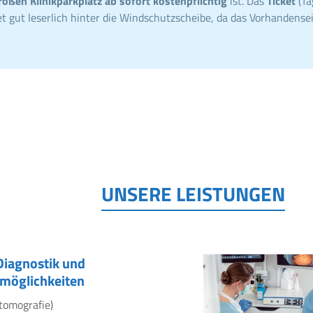
roßen Klinikparkplatz ab sofort kostenpflichtig
ist. Das
Ticket
(Ta
t gut leserlich hinter die Windschutzscheibe, da das Vorhandensei
UNSERE LEISTUNGEN
Diagnostik und
möglichkeiten
tomografie)