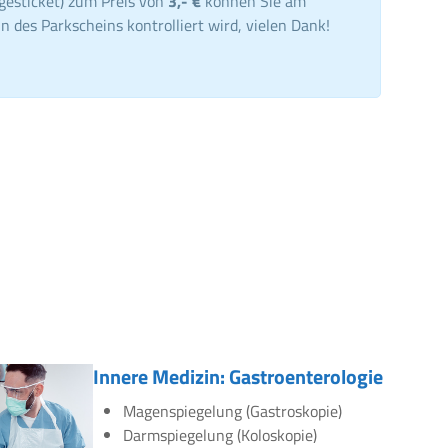
gesticket) zum Preis von
3,- €
können Sie am
n des Parkscheins kontrolliert wird, vielen Dank!
Innere Medizin: Gastroenterologie
Magenspiegelung (Gastroskopie)
Darmspiegelung (Koloskopie)