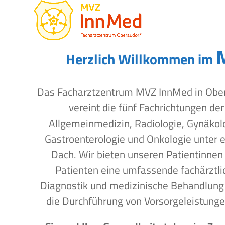
Open
Close
Skip
to
mobile
mobile
content
menu
menu
Herzlich Willkommen im
Das Facharztzentrum MVZ InnMed in Obe
vereint die fünf Fachrichtungen der
Allgemeinmedizin, Radiologie, Gynäkol
Gastroenterologie und Onkologie unter 
Dach. Wir bieten unseren Patientinnen
Patienten eine umfassende fachärztli
Diagnostik und medizinische Behandlung
die Durchführung von Vorsorgeleistunge