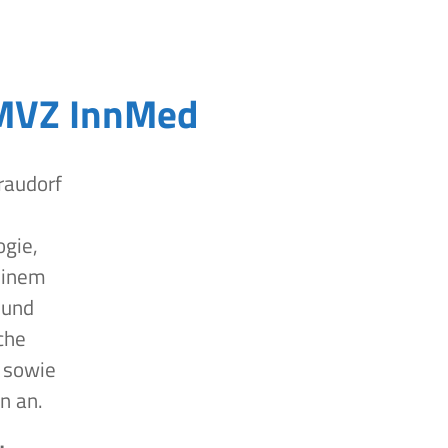
MVZ InnMed
raudorf
ogie,
einem
 und
che
 sowie
n an.