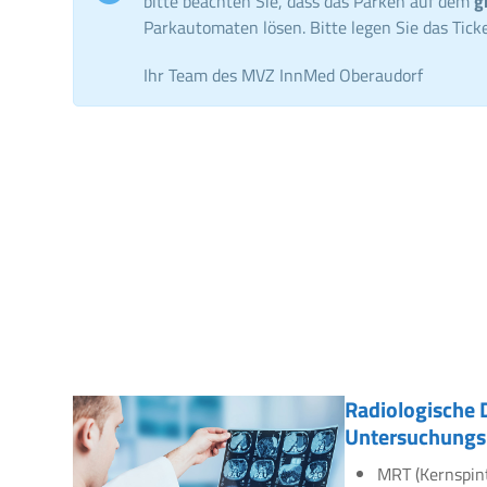
bitte beachten Sie, dass das Parken auf dem
g
Parkautomaten lösen. Bitte legen Sie das Ticke
Ihr Team des MVZ InnMed Oberaudorf
Radiologische 
Untersuchungs
MRT (Kernspin