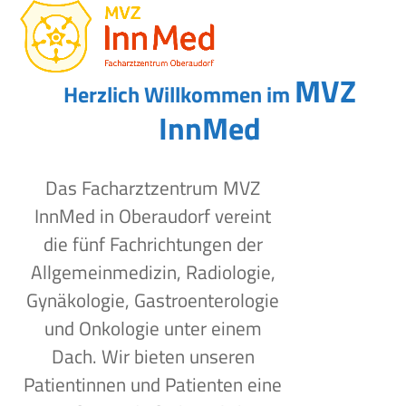
Open
Close
Skip
to
mobile
mobile
content
menu
menu
MVZ
Herzlich Willkommen im
InnMed
Das Facharztzentrum MVZ
InnMed in Oberaudorf vereint
die fünf Fachrichtungen der
Allgemeinmedizin, Radiologie,
Gynäkologie, Gastroenterologie
und Onkologie unter einem
Dach. Wir bieten unseren
Patientinnen und Patienten eine