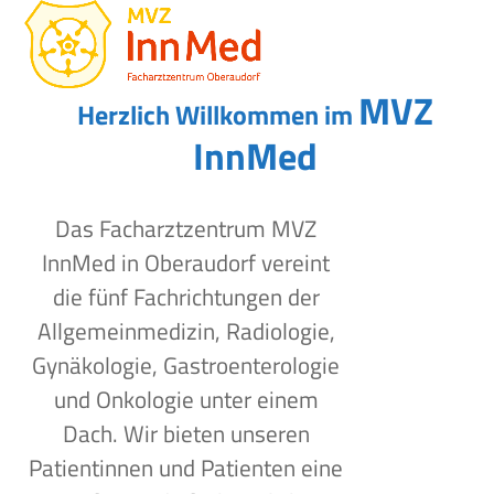
Open
Close
Skip
to
mobile
mobile
content
menu
menu
MVZ
Herzlich Willkommen im
InnMed
Das Facharztzentrum MVZ
InnMed in Oberaudorf vereint
die fünf Fachrichtungen der
Allgemeinmedizin, Radiologie,
Gynäkologie, Gastroenterologie
und Onkologie unter einem
Dach. Wir bieten unseren
Patientinnen und Patienten eine