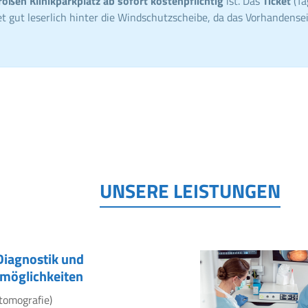
roßen Klinikparkplatz ab sofort kostenpflichtig
ist. Das
Ticket
(Ta
t gut leserlich hinter die Windschutzscheibe, da das Vorhandensei
UNSERE LEISTUNGEN
Diagnostik und
möglichkeiten
tomografie)