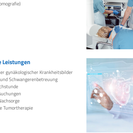
omografie)
 Leistungen
er gynäkologischer Krankheitsbilder
 und Schwangerenbetreuung
chstunde
rsuchungen
Nachsorge
e Tumortherapie