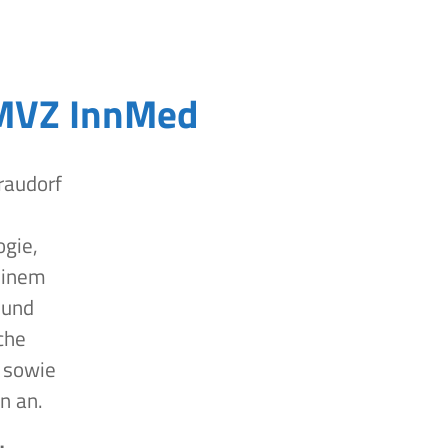
MVZ InnMed
raudorf
ogie,
einem
 und
che
 sowie
n an.