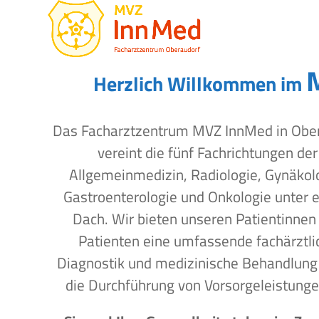
Open
Close
Skip
to
mobile
mobile
content
menu
menu
Herzlich Willkommen im
Das Facharztzentrum MVZ InnMed in Obe
vereint die fünf Fachrichtungen der
Allgemeinmedizin, Radiologie, Gynäkol
Gastroenterologie und Onkologie unter 
Dach. Wir bieten unseren Patientinnen
Patienten eine umfassende fachärztli
Diagnostik und medizinische Behandlung
die Durchführung von Vorsorgeleistunge