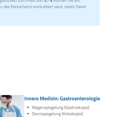
gesticket) zum Preis von
3,- €
können Sie am
n des Parkscheins kontrolliert wird, vielen Dank!
Innere Medizin: Gastroenterologie
Magenspiegelung (Gastroskopie)
Darmspiegelung (Koloskopie)