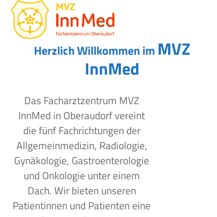
Open
Close
Skip
to
mobile
mobile
content
menu
menu
MVZ
Herzlich Willkommen im
InnMed
Das Facharztzentrum MVZ
InnMed in Oberaudorf vereint
die fünf Fachrichtungen der
Allgemeinmedizin, Radiologie,
Gynäkologie, Gastroenterologie
und Onkologie unter einem
Dach. Wir bieten unseren
Patientinnen und Patienten eine