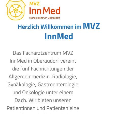
Open
Close
Skip
to
mobile
mobile
content
menu
menu
MVZ
Herzlich Willkommen im
InnMed
Das Facharztzentrum MVZ
InnMed in Oberaudorf vereint
die fünf Fachrichtungen der
Allgemeinmedizin, Radiologie,
Gynäkologie, Gastroenterologie
und Onkologie unter einem
Dach. Wir bieten unseren
Patientinnen und Patienten eine