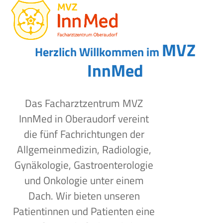
Open
Close
Skip
to
mobile
mobile
content
menu
menu
MVZ
Herzlich Willkommen im
InnMed
Das Facharztzentrum MVZ
InnMed in Oberaudorf vereint
die fünf Fachrichtungen der
Allgemeinmedizin, Radiologie,
Gynäkologie, Gastroenterologie
und Onkologie unter einem
Dach. Wir bieten unseren
Patientinnen und Patienten eine