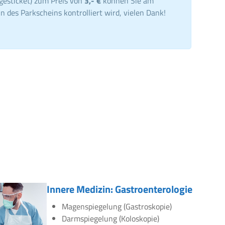
gesticket) zum Preis von
3,- €
können Sie am
n des Parkscheins kontrolliert wird, vielen Dank!
Innere Medizin: Gastroenterologie
Magenspiegelung (Gastroskopie)
Darmspiegelung (Koloskopie)