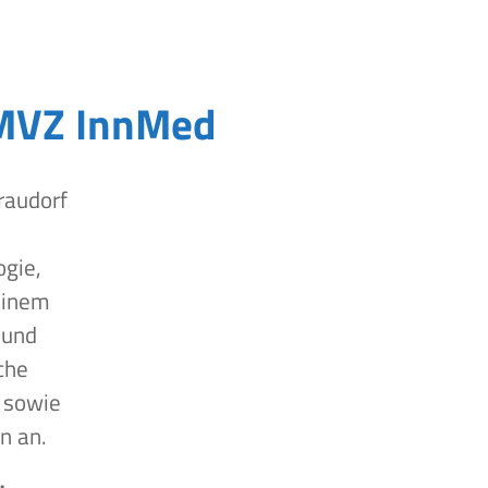
MVZ InnMed
raudorf
ogie,
einem
 und
che
 sowie
n an.