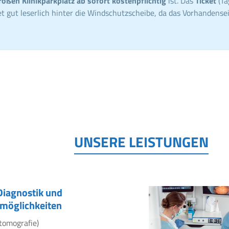
roßen Klinikparkplatz ab sofort kostenpflichtig
ist. Das
Ticket
(Ta
t gut leserlich hinter die Windschutzscheibe, da das Vorhandensei
UNSERE LEISTUNGEN
Diagnostik und
möglichkeiten
tomografie)