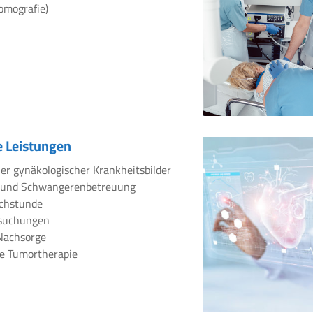
omografie)
 Leistungen
er gynäkologischer Krankheitsbilder
 und Schwangerenbetreuung
chstunde
rsuchungen
Nachsorge
e Tumortherapie