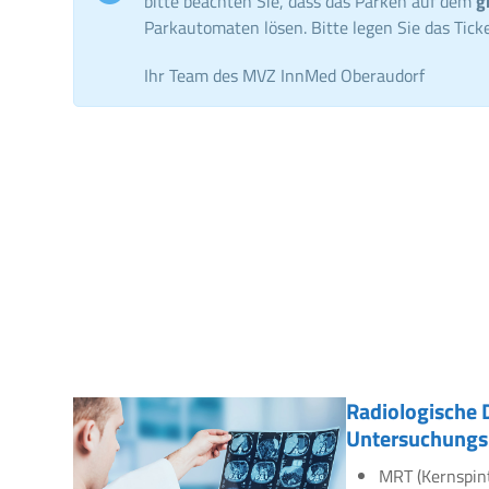
bitte beachten Sie, dass das Parken auf dem
g
Parkautomaten lösen. Bitte legen Sie das Ticke
Ihr Team des MVZ InnMed Oberaudorf
Radiologische 
Untersuchungs
MRT (Kernspin