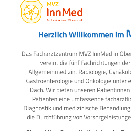
Open
Close
Skip
to
mobile
mobile
content
menu
menu
Herzlich Willkommen im
Das Facharztzentrum MVZ InnMed in Obe
vereint die fünf Fachrichtungen der
Allgemeinmedizin, Radiologie, Gynäkol
Gastroenterologie und Onkologie unter 
Dach. Wir bieten unseren Patientinnen
Patienten eine umfassende fachärztli
Diagnostik und medizinische Behandlung
die Durchführung von Vorsorgeleistunge