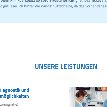
roßen Klinikparkplatz ab sofort kostenpflichtig
ist. Das
Ticket
(Ta
t gut leserlich hinter die Windschutzscheibe, da das Vorhandensei
UNSERE LEISTUNGEN
Diagnostik und
möglichkeiten
tomografie)