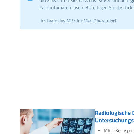
bitte beachten Sie, dass das Parken auf dem
g
Parkautomaten lösen. Bitte legen Sie das Ticke
Ihr Team des MVZ InnMed Oberaudorf
Radiologische 
Untersuchungs
MRT (Kernspin