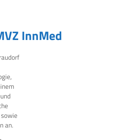
MVZ InnMed
raudorf
ogie,
einem
 und
che
 sowie
n an.