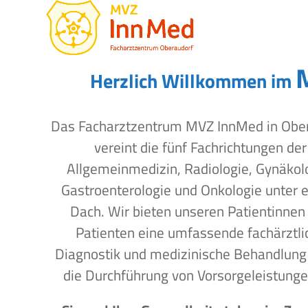
Open
Close
Skip
to
mobile
mobile
content
menu
menu
Herzlich Willkommen im
Das Facharztzentrum MVZ InnMed in Obe
vereint die fünf Fachrichtungen der
Allgemeinmedizin, Radiologie, Gynäkol
Gastroenterologie und Onkologie unter 
Dach. Wir bieten unseren Patientinnen
Patienten eine umfassende fachärztli
Diagnostik und medizinische Behandlung
die Durchführung von Vorsorgeleistunge