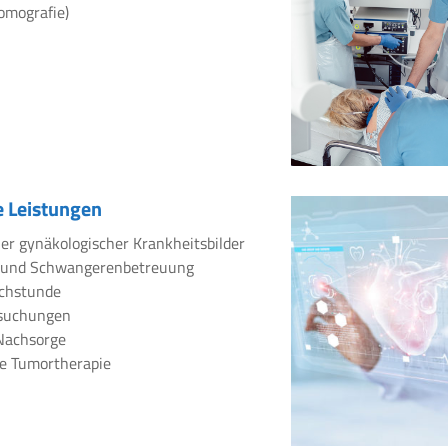
omografie)
 Leistungen
er gynäkologischer Krankheitsbilder
 und Schwangerenbetreuung
chstunde
rsuchungen
Nachsorge
e Tumortherapie