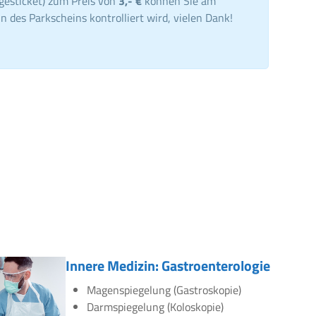
gesticket) zum Preis von
3,- €
können Sie am
n des Parkscheins kontrolliert wird, vielen Dank!
Innere Medizin: Gastroenterologie
Magenspiegelung (Gastroskopie)
Darmspiegelung (Koloskopie)