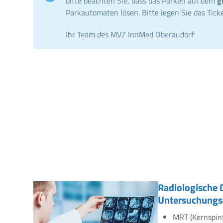
bitte beachten Sie, dass das Parken auf dem
g
Parkautomaten lösen. Bitte legen Sie das Ticke
Ihr Team des MVZ InnMed Oberaudorf
Radiologische 
Untersuchungs
MRT (Kernspin