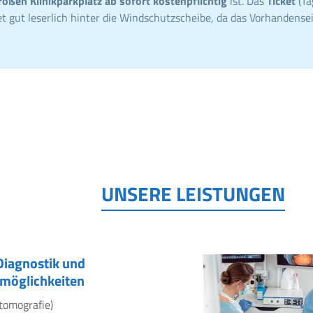
roßen Klinikparkplatz ab sofort kostenpflichtig
ist. Das
Ticket
(Ta
t gut leserlich hinter die Windschutzscheibe, da das Vorhandensei
UNSERE LEISTUNGEN
Diagnostik und
möglichkeiten
tomografie)