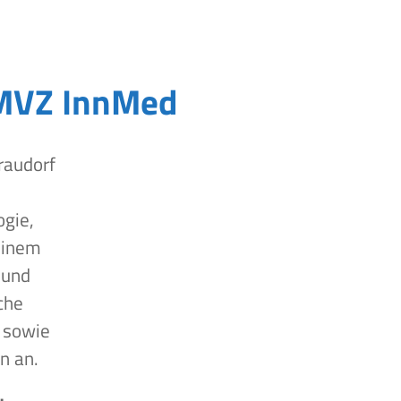
MVZ InnMed
raudorf
ogie,
einem
 und
che
 sowie
n an.