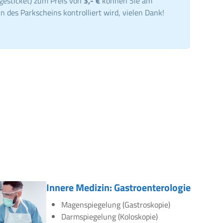
gesticket) zum Preis von
3,- €
können Sie am
n des Parkscheins kontrolliert wird, vielen Dank!
Innere Medizin: Gastroenterologie
Magenspiegelung (Gastroskopie)
Darmspiegelung (Koloskopie)