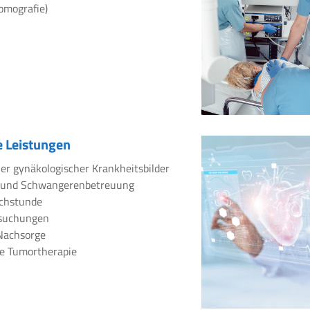
omografie)
 Leistungen
er gynäkologischer Krankheitsbilder
 und Schwangerenbetreuung
chstunde
rsuchungen
Nachsorge
e Tumortherapie