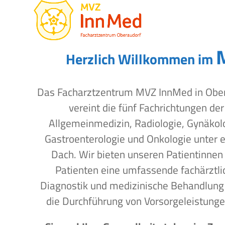
Open
Close
Skip
to
mobile
mobile
content
menu
menu
Herzlich Willkommen im
Das Facharztzentrum MVZ InnMed in Obe
vereint die fünf Fachrichtungen der
Allgemeinmedizin, Radiologie, Gynäkol
Gastroenterologie und Onkologie unter 
Dach. Wir bieten unseren Patientinnen
Patienten eine umfassende fachärztli
Diagnostik und medizinische Behandlung
die Durchführung von Vorsorgeleistunge