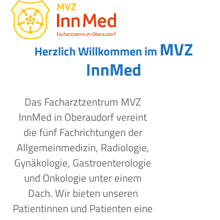
Open
Close
Skip
to
mobile
mobile
content
menu
menu
MVZ
Herzlich Willkommen im
InnMed
Das Facharztzentrum MVZ
InnMed in Oberaudorf vereint
die fünf Fachrichtungen der
Allgemeinmedizin, Radiologie,
Gynäkologie, Gastroenterologie
und Onkologie unter einem
Dach. Wir bieten unseren
Patientinnen und Patienten eine