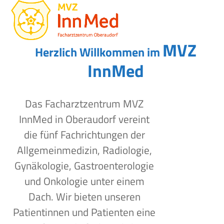
Open
Close
Skip
to
mobile
mobile
content
menu
menu
MVZ
Herzlich Willkommen im
InnMed
Das Facharztzentrum MVZ
InnMed in Oberaudorf vereint
die fünf Fachrichtungen der
Allgemeinmedizin, Radiologie,
Gynäkologie, Gastroenterologie
und Onkologie unter einem
Dach. Wir bieten unseren
Patientinnen und Patienten eine