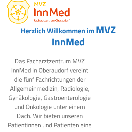
Open
Close
Skip
to
mobile
mobile
content
menu
menu
MVZ
Herzlich Willkommen im
InnMed
Das Facharztzentrum MVZ
InnMed in Oberaudorf vereint
die fünf Fachrichtungen der
Allgemeinmedizin, Radiologie,
Gynäkologie, Gastroenterologie
und Onkologie unter einem
Dach. Wir bieten unseren
Patientinnen und Patienten eine