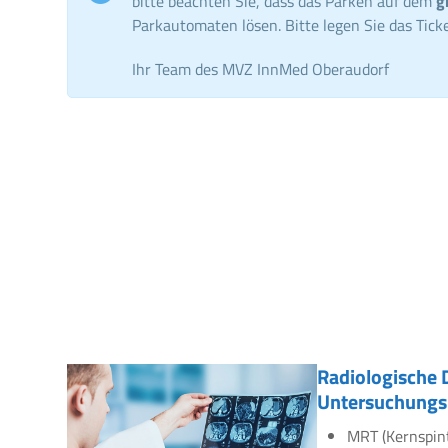
bitte beachten Sie, dass das Parken auf dem
g
Parkautomaten lösen. Bitte legen Sie das Ticke
Ihr Team des MVZ InnMed Oberaudorf
Radiologische 
Untersuchungs
MRT (Kernspin