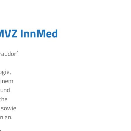
MVZ InnMed
raudorf
ogie,
einem
 und
che
 sowie
n an.