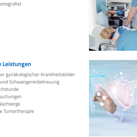
omografie)
 Leistungen
er gynäkologischer Krankheitsbilder
 und Schwangerenbetreuung
chstunde
rsuchungen
Nachsorge
e Tumortherapie