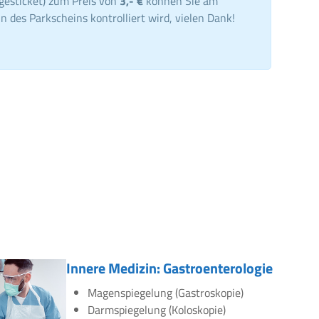
gesticket) zum Preis von
3,- €
können Sie am
n des Parkscheins kontrolliert wird, vielen Dank!
Innere Medizin: Gastroenterologie
Magenspiegelung (Gastroskopie)
Darmspiegelung (Koloskopie)