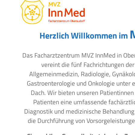
Open
Close
Skip
to
mobile
mobile
content
menu
menu
Herzlich Willkommen im
Das Facharztzentrum MVZ InnMed in Obe
vereint die fünf Fachrichtungen der
Allgemeinmedizin, Radiologie, Gynäkol
Gastroenterologie und Onkologie unter 
Dach. Wir bieten unseren Patientinnen
Patienten eine umfassende fachärztli
Diagnostik und medizinische Behandlung
die Durchführung von Vorsorgeleistunge