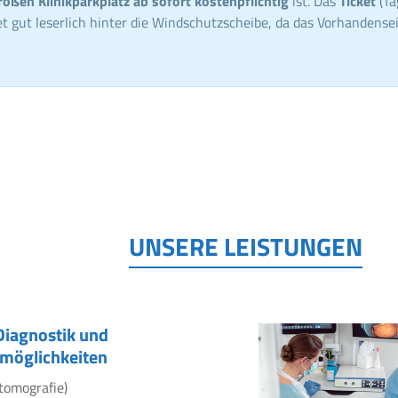
roßen Klinikparkplatz ab sofort kostenpflichtig
ist. Das
Ticket
(Ta
t gut leserlich hinter die Windschutzscheibe, da das Vorhandensei
UNSERE LEISTUNGEN
Diagnostik und
möglichkeiten
tomografie)