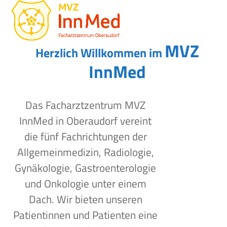
Open
Close
Skip
to
mobile
mobile
content
menu
menu
MVZ
Herzlich Willkommen im
InnMed
Das Facharztzentrum MVZ
InnMed in Oberaudorf vereint
die fünf Fachrichtungen der
Allgemeinmedizin, Radiologie,
Gynäkologie, Gastroenterologie
und Onkologie unter einem
Dach. Wir bieten unseren
Patientinnen und Patienten eine