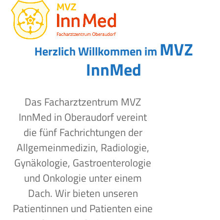
Open
Close
Skip
to
mobile
mobile
content
menu
menu
MVZ
Herzlich Willkommen im
InnMed
Das Facharztzentrum MVZ
InnMed in Oberaudorf vereint
die fünf Fachrichtungen der
Allgemeinmedizin, Radiologie,
Gynäkologie, Gastroenterologie
und Onkologie unter einem
Dach. Wir bieten unseren
Patientinnen und Patienten eine