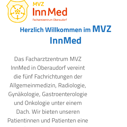
Open
Close
Skip
to
mobile
mobile
content
menu
menu
MVZ
Herzlich Willkommen im
InnMed
Das Facharztzentrum MVZ
InnMed in Oberaudorf vereint
die fünf Fachrichtungen der
Allgemeinmedizin, Radiologie,
Gynäkologie, Gastroenterologie
und Onkologie unter einem
Dach. Wir bieten unseren
Patientinnen und Patienten eine