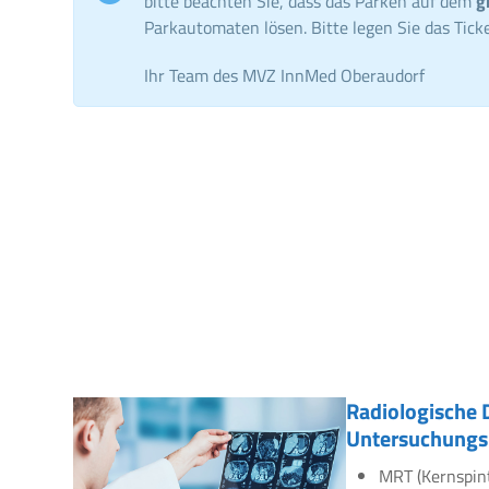
bitte beachten Sie, dass das Parken auf dem
g
Parkautomaten lösen. Bitte legen Sie das Ticke
Ihr Team des MVZ InnMed Oberaudorf
Radiologische 
Untersuchungs
MRT (Kernspin