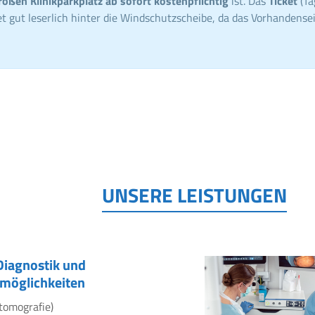
roßen Klinikparkplatz ab sofort kostenpflichtig
ist. Das
Ticket
(Ta
t gut leserlich hinter die Windschutzscheibe, da das Vorhandensei
UNSERE LEISTUNGEN
Diagnostik und
möglichkeiten
tomografie)