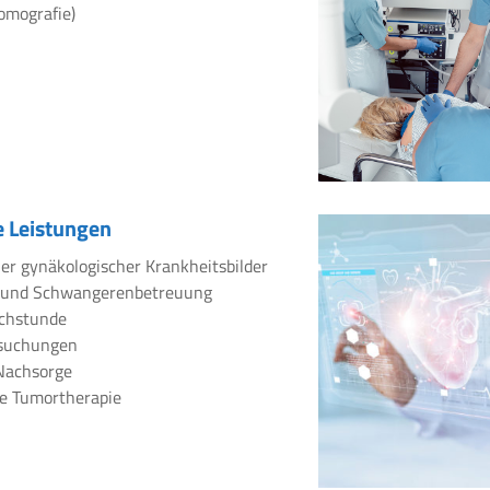
omografie)
 Leistungen
er gynäkologischer Krankheitsbilder
 und Schwangerenbetreuung
chstunde
rsuchungen
Nachsorge
e Tumortherapie