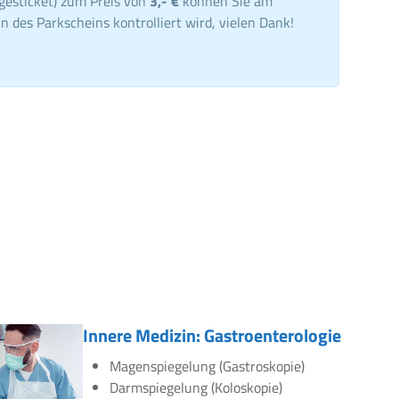
gesticket) zum Preis von
3,- €
können Sie am
n des Parkscheins kontrolliert wird, vielen Dank!
Innere Medizin: Gastroenterologie
Magenspiegelung (Gastroskopie)
Darmspiegelung (Koloskopie)