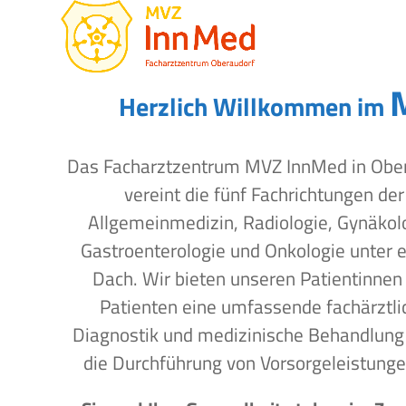
Open
Close
Skip
to
mobile
mobile
content
menu
menu
Herzlich Willkommen im
Das Facharztzentrum MVZ InnMed in Obe
vereint die fünf Fachrichtungen der
Allgemeinmedizin, Radiologie, Gynäkol
Gastroenterologie und Onkologie unter 
Dach. Wir bieten unseren Patientinnen
Patienten eine umfassende fachärztli
Diagnostik und medizinische Behandlung
die Durchführung von Vorsorgeleistunge