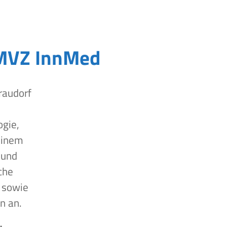
MVZ InnMed
raudorf
ogie,
einem
 und
che
 sowie
n an.