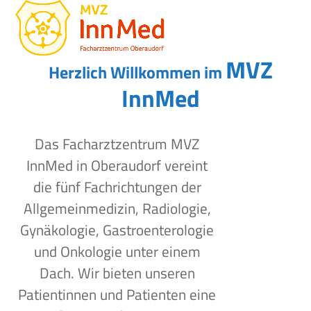
Open
Close
Skip
to
mobile
mobile
content
menu
menu
MVZ
Herzlich Willkommen im
InnMed
Das Facharztzentrum MVZ
InnMed in Oberaudorf vereint
die fünf Fachrichtungen der
Allgemeinmedizin, Radiologie,
Gynäkologie, Gastroenterologie
und Onkologie unter einem
Dach. Wir bieten unseren
Patientinnen und Patienten eine