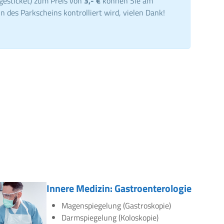
gesticket) zum Preis von
3,- €
können Sie am
n des Parkscheins kontrolliert wird, vielen Dank!
Innere Medizin: Gastroenterologie
Magenspiegelung (Gastroskopie)
Darmspiegelung (Koloskopie)