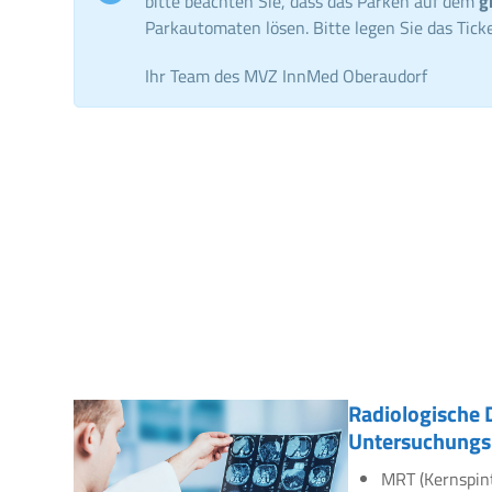
bitte beachten Sie, dass das Parken auf dem
g
Parkautomaten lösen. Bitte legen Sie das Ticke
Ihr Team des MVZ InnMed Oberaudorf
Radiologische 
Untersuchungs
MRT (Kernspin