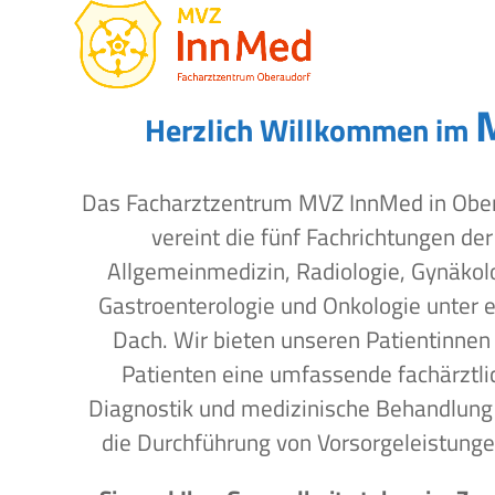
Open
Close
Skip
to
mobile
mobile
content
menu
menu
Herzlich Willkommen im
Das Facharztzentrum MVZ InnMed in Obe
vereint die fünf Fachrichtungen der
Allgemeinmedizin, Radiologie, Gynäkol
Gastroenterologie und Onkologie unter 
Dach. Wir bieten unseren Patientinnen
Patienten eine umfassende fachärztli
Diagnostik und medizinische Behandlung
die Durchführung von Vorsorgeleistunge