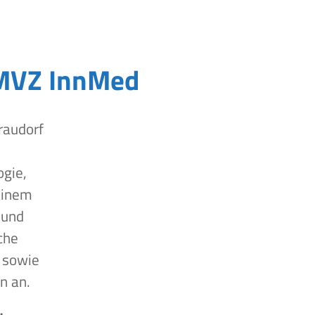
MVZ InnMed
raudorf
ogie,
einem
 und
che
 sowie
n an.