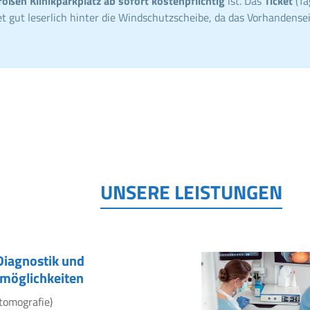
roßen Klinikparkplatz ab sofort kostenpflichtig
ist. Das
Ticket
(Ta
t gut leserlich hinter die Windschutzscheibe, da das Vorhandensei
UNSERE LEISTUNGEN
Diagnostik und
möglichkeiten
tomografie)