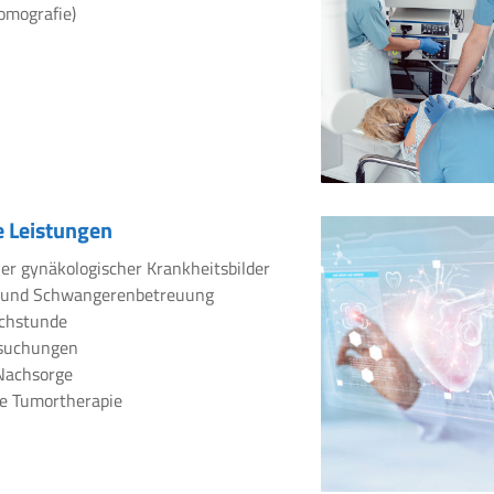
omografie)
 Leistungen
er gynäkologischer Krankheitsbilder
 und Schwangerenbetreuung
chstunde
rsuchungen
Nachsorge
e Tumortherapie