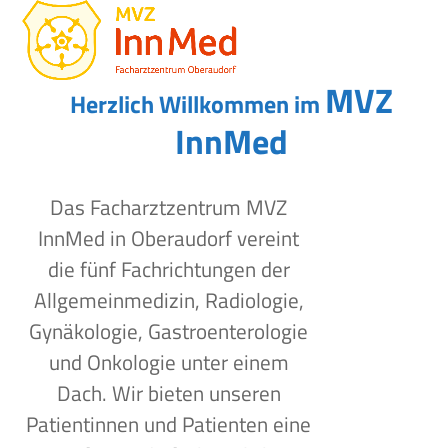
Open
Close
Skip
to
mobile
mobile
content
menu
menu
MVZ
Herzlich Willkommen im
InnMed
Das Facharztzentrum MVZ
InnMed in Oberaudorf vereint
die fünf Fachrichtungen der
Allgemeinmedizin, Radiologie,
Gynäkologie, Gastroenterologie
und Onkologie unter einem
Dach. Wir bieten unseren
Patientinnen und Patienten eine