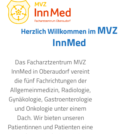
Open
Close
Skip
to
mobile
mobile
content
menu
menu
MVZ
Herzlich Willkommen im
InnMed
Das Facharztzentrum MVZ
InnMed in Oberaudorf vereint
die fünf Fachrichtungen der
Allgemeinmedizin, Radiologie,
Gynäkologie, Gastroenterologie
und Onkologie unter einem
Dach. Wir bieten unseren
Patientinnen und Patienten eine